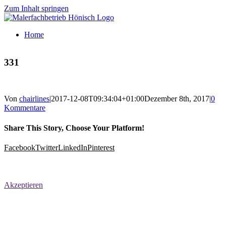
Zum Inhalt springen
Home
331
Von
chairlines
|
2017-12-08T09:34:04+01:00
Dezember 8th, 2017
|
0
Kommentare
Share This Story, Choose Your Platform!
Facebook
Twitter
LinkedIn
Pinterest
Aus Datenschutzgründen benötigt die Einbindung von Google
Maps Ihre Erlaubnis.
Akzeptieren